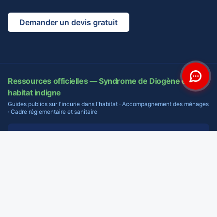
Demander un devis gratuit
Ressources officielles — Syndrome de Diogène et
habitat indigne
Guides publics sur l'incurie dans l'habitat · Accompagnement des ménages
· Cadre réglementaire et sanitaire
Habitat indigne : l'ARS renforce sa mobilisation face
🏛️
au syndrome de Diogène
L'Agence Régionale de Santé détaille les actions de terrain et les
dispositifs de prise en charge pour les personnes touchées par le
syndrome de Diogène.
ARS Grand Est — ars.sante.fr
Incurie dans le logement — Lutte contre l'habitat