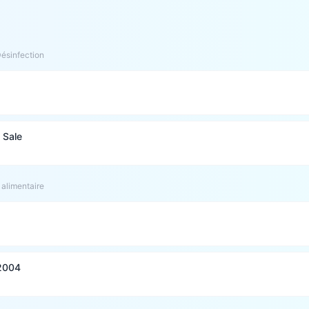
Désinfection
 Sale
 alimentaire
/2004