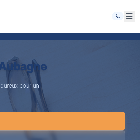
Ouvr
à Aubagne
goureux pour un