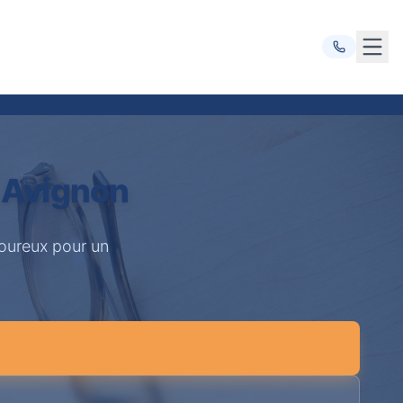
Ouvr
 Avignon
goureux pour un