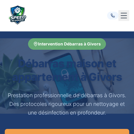
Ouvr
Intervention Débarras à Givors
Débarras maison et
appartement à Givors
Prestation professionnelle de débarras à Givors.
Des protocoles rigoureux pour un nettoyage et
une désinfection en profondeur.