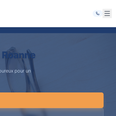
Ouvr
à Roanne
goureux pour un