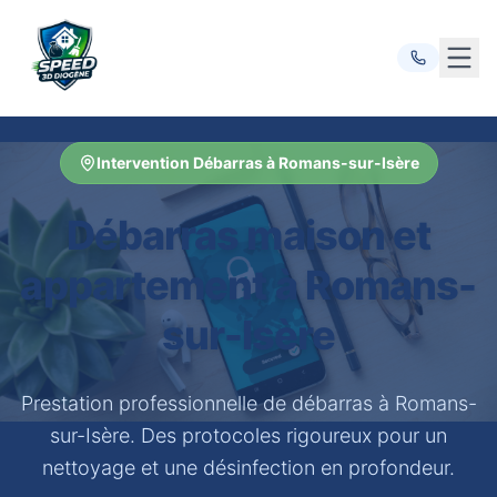
Ouvr
Intervention Débarras à Romans-sur-Isère
Débarras maison et
appartement à Romans-
sur-Isère
Prestation professionnelle de débarras à Romans-
sur-Isère. Des protocoles rigoureux pour un
nettoyage et une désinfection en profondeur.