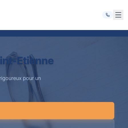
Ouvr
int-Etienne
 rigoureux pour un