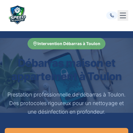
Ouvr
Intervention Débarras à Toulon
Débarras maison et
appartement à Toulon
Prestation professionnelle de débarras à Toulon.
Des protocoles rigoureux pour un nettoyage et
une désinfection en profondeur.