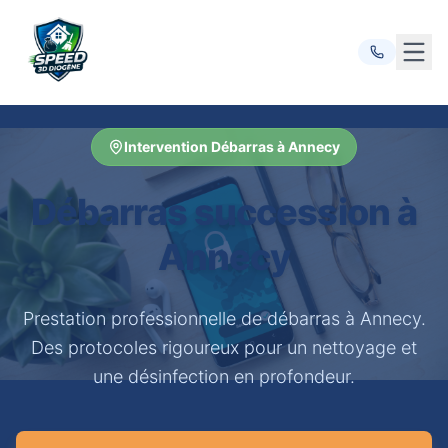
Ouvr
Intervention Débarras à Annecy
Débarras succession à
Annecy
Prestation professionnelle de débarras à Annecy.
Des protocoles rigoureux pour un nettoyage et
une désinfection en profondeur.