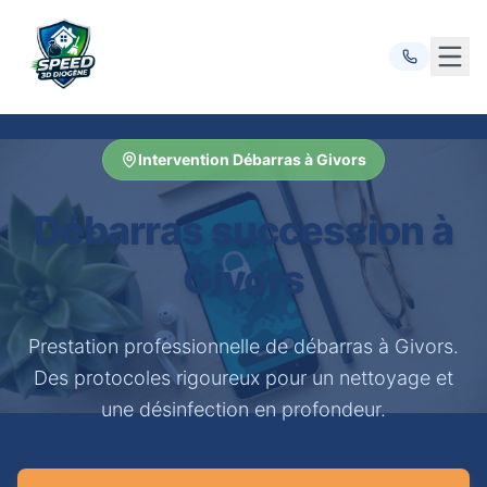
Ouvr
Intervention Débarras à Givors
Débarras succession à
Givors
Prestation professionnelle de débarras à Givors.
Des protocoles rigoureux pour un nettoyage et
une désinfection en profondeur.