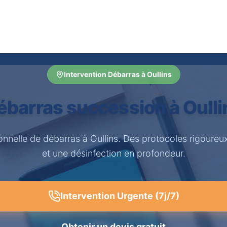
Intervention Débarras à Oullins
ébarras succession à Oulli
onnelle de débarras à Oullins. Des protocoles rigoure
et une désinfection en profondeur.
Intervention Urgente (7j/7)
Obtenir un devis gratuit