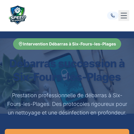
Ouvr
Intervention Débarras à Six-Fours-les-Plages
Débarras succession à
Six-Fours-les-Plages
Prestation professionnelle de débarras à Six-
Fours-les-Plages. Des protocoles rigoureux pour
un nettoyage et une désinfection en profondeur.