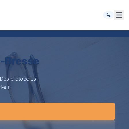
Ouvr
n-Bresse
 Des protocoles
deur.