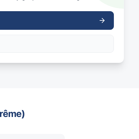
trême)