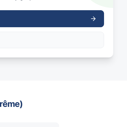
trême)