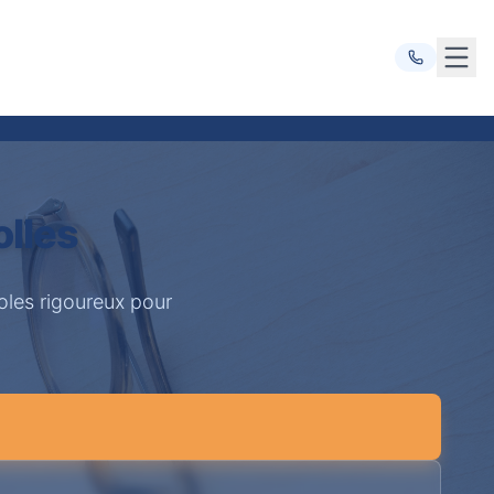
Ouvr
olles
oles rigoureux pour