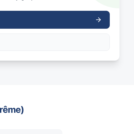
trême)