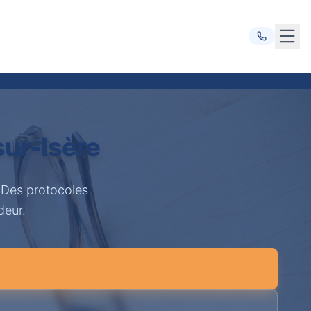
Ouvr
ur-Isère
 Des protocoles
deur.