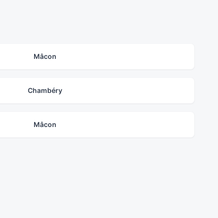
Mâcon
Chambéry
Mâcon