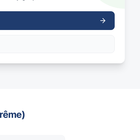
trême)