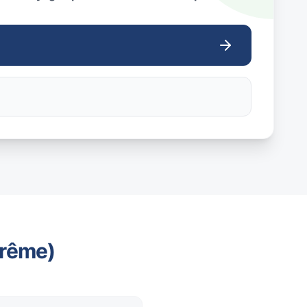
trême)