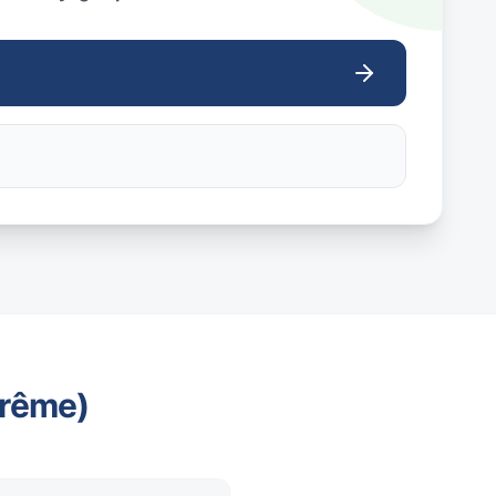
trême)