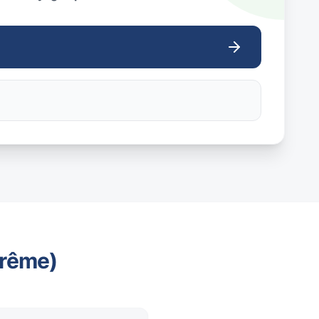
trême)