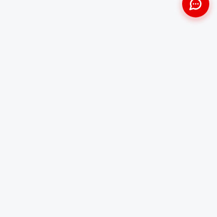
Approche Humaine
Certifiés par l'État
Sans jugement et discrète
Agréments Certibiocide &
DASRI
Intervention Rapide
Résultat Garanti
Disponibilité immédiate
Logement sain et restauré