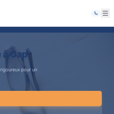
Ouvr
e à Gap
 rigoureux pour un