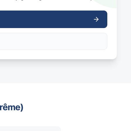
trême)