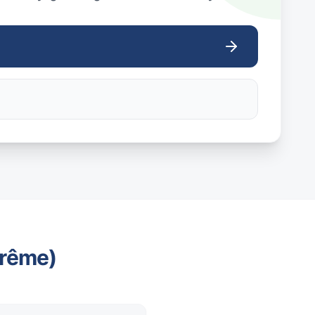
trême)