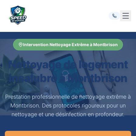
Ouvr
Intervention Nettoyage Extrême à Montbrison
Nettoyage de logement
insalubre à Montbrison
Prestation professionnelle de nettoyage extrême à
Montbrison. Des protocoles rigoureux pour un
nettoyage et une désinfection en profondeur.