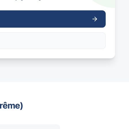
trême)