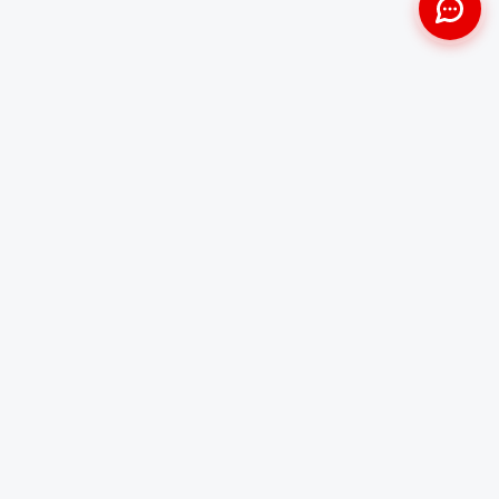
Approche Humaine
Certifiés par l'État
Sans jugement et discrète
Agréments Certibiocide &
DASRI
Intervention Rapide
Résultat Garanti
Disponibilité immédiate
Logement sain et restauré