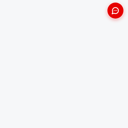
Approche Humaine
Certifiés par l'État
Sans jugement et discrète
Agréments Certibiocide &
DASRI
Intervention Rapide
Résultat Garanti