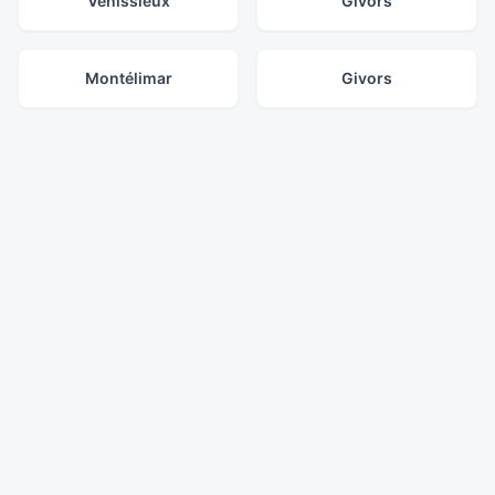
Vénissieux
Givors
Montélimar
Givors