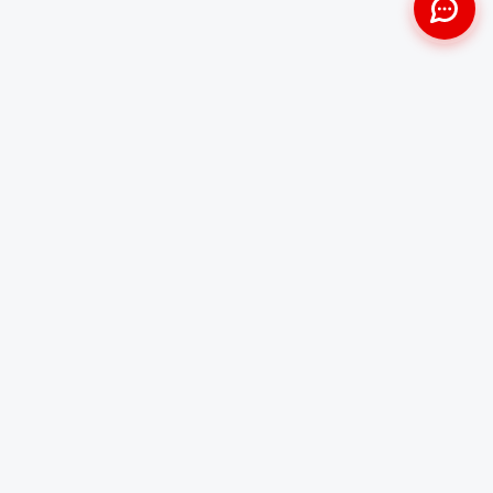
Approche Humaine
Certifiés par l'État
Sans jugement et discrète
Agréments Certibiocide &
DASRI
Intervention Rapide
Résultat Garanti
Disponibilité immédiate
Logement sain et restauré