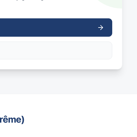
trême)