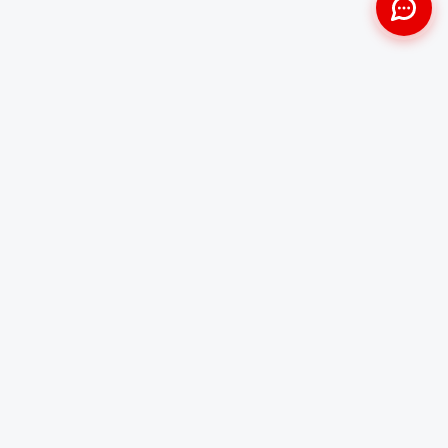
Approche Humaine
Certifiés par l'État
Sans jugement et discrète
Agréments Certibiocide &
DASRI
Intervention Rapide
Résultat Garanti
Disponibilité immédiate
Logement sain et restauré