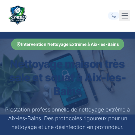
Ouvr
Intervention Nettoyage Extrême à Aix-les-Bains
Nettoyage maison très
sale et squat à Aix-les-
Bains
Prestation professionnelle de nettoyage extrême à
Aix-les-Bains. Des protocoles rigoureux pour un
nettoyage et une désinfection en profondeur.