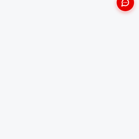
Approche Humaine
Certifiés par l'État
Sans jugement et discrète
Agréments Certibiocide &
DASRI
Intervention Rapide
Résultat Garanti
Disponibilité immédiate
Logement sain et restauré