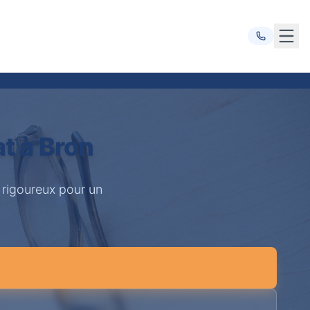
Ouvr
t à Bron
 rigoureux pour un