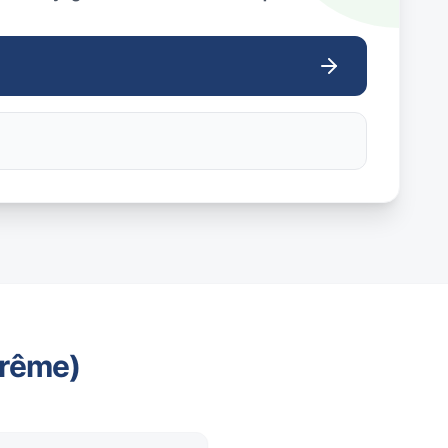
trême)