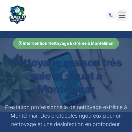
Ouvr
Intervention Nettoyage Extrême à Montélimar
Nettoyage maison très
sale et squat à
Montélimar
Prestation professionnelle de nettoyage extrême à
Montélimar. Des protocoles rigoureux pour un
nettoyage et une désinfection en profondeur.