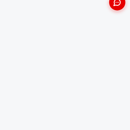
Approche Humaine
Certifiés par l'État
Sans jugement et discrète
Agréments Certibiocide &
DASRI
Intervention Rapide
Résultat Garanti
Disponibilité immédiate
Logement sain et restauré