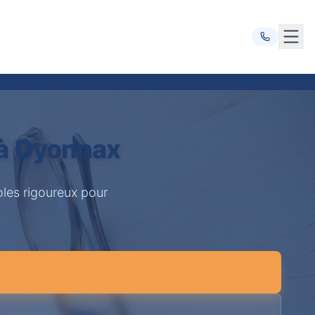
Ouvr
 à Oyonnax
les rigoureux pour