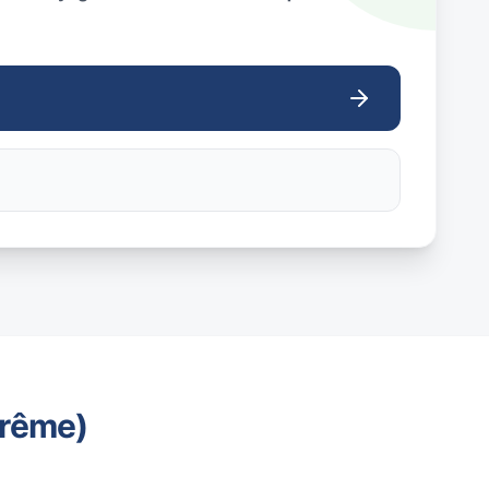
trême)