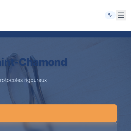
Ouvr
Saint-Chamond
rotocoles rigoureux