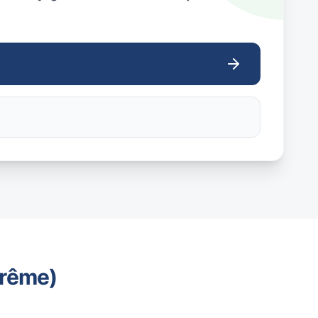
trême)