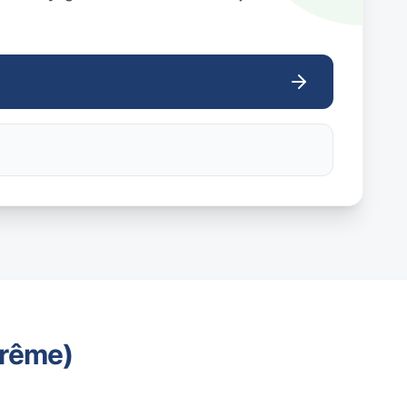
trême)