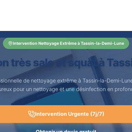
Intervention Nettoyage Extrême à Tassin-la-Demi-Lune
n très sale et squat à Tas
ssionnelle de nettoyage extrême à Tassin-la-Demi-Lun
ureux pour un nettoyage et une désinfection en profon
Intervention Urgente (7j/7)
Obtenir un devis gratuit