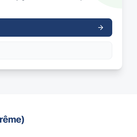
trême)