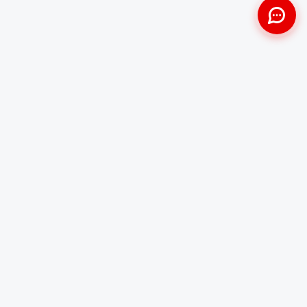
Approche Humaine
Certifiés par l'État
Sans jugement et discrète
Agréments Certibiocide &
DASRI
Intervention Rapide
Résultat Garanti
Disponibilité immédiate
Logement sain et restauré