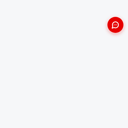
Approche Humaine
Certifiés par l'État
Sans jugement et discrète
Agréments Certibiocide &
DASRI