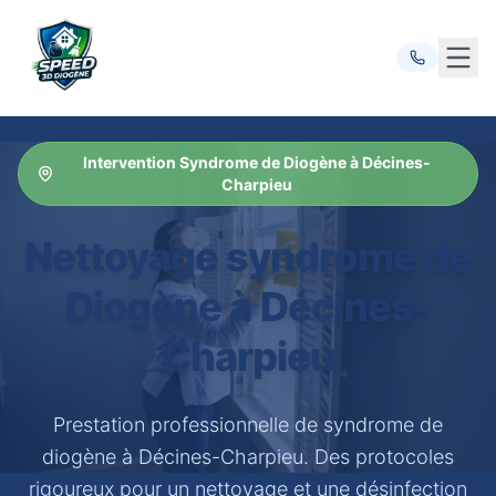
Ouvr
Intervention Syndrome de Diogène à Décines-
Charpieu
Nettoyage syndrome de
Diogène à Décines-
Charpieu
Prestation professionnelle de syndrome de
diogène à Décines-Charpieu. Des protocoles
rigoureux pour un nettoyage et une désinfection