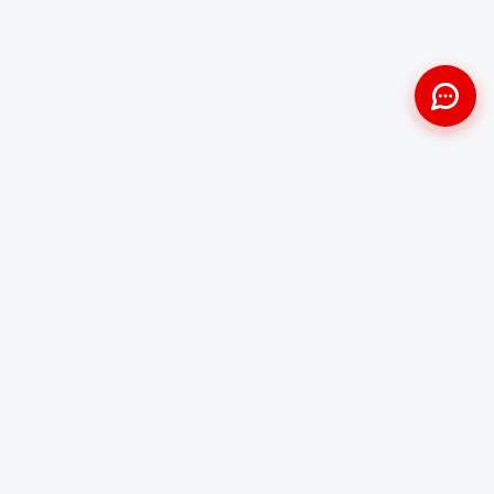
Approche Humaine
Certifiés par l'État
Sans jugement et discrète
Agréments Certibiocide &
DASRI