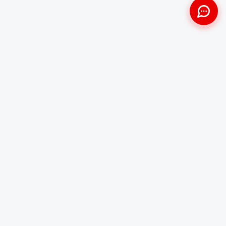
Approche Humaine
Certifiés par l'État
Sans jugement et discrète
Agréments Certibiocide &
DASRI
Intervention Rapide
Résultat Garanti
Disponibilité immédiate
Logement sain et restauré