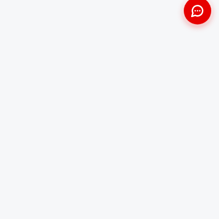
Approche Humaine
Certifiés par l'État
Sans jugement et discrète
Agréments Certibiocide &
DASRI
Intervention Rapide
Résultat Garanti
Disponibilité immédiate
Logement sain et restauré