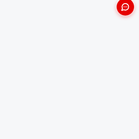
Approche Humaine
Certifiés par l'État
Sans jugement et discrète
Agréments Certibiocide &
DASRI
Intervention Rapide
Résultat Garanti
Disponibilité immédiate
Logement sain et restauré