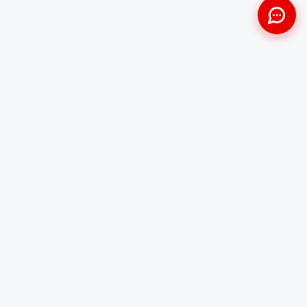
Approche Humaine
Certifiés par l'État
Sans jugement et discrète
Agréments Certibiocide &
DASRI
Intervention Rapide
Résultat Garanti
Disponibilité immédiate
Logement sain et restauré