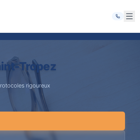
Ouvr
int-Tropez
rotocoles rigoureux