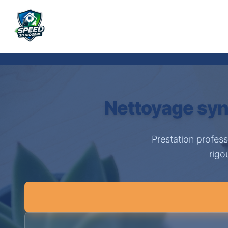
Nettoyage syn
Prestation profes
rigo