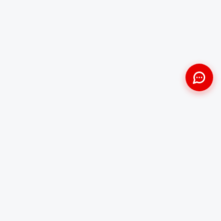
Approche Humaine
Certifiés par l'État
Sans jugement et discrète
Agréments Certibiocide &
DASRI