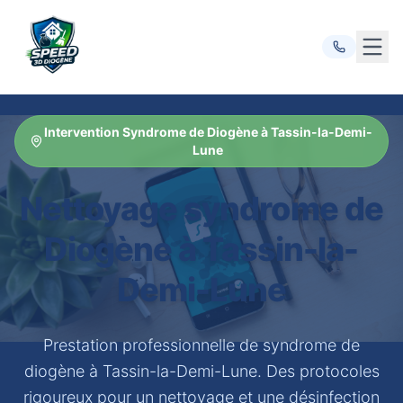
Ouvr
Intervention Syndrome de Diogène à Tassin-la-Demi-
Lune
Nettoyage syndrome de
Diogène à Tassin-la-
Demi-Lune
Prestation professionnelle de syndrome de
diogène à Tassin-la-Demi-Lune. Des protocoles
rigoureux pour un nettoyage et une désinfection