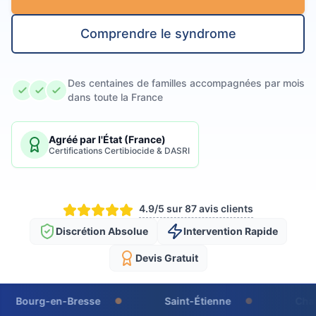
Comprendre le syndrome
Des centaines de familles accompagnées par mois
dans toute la France
Agréé par l'État (France)
Certifications Certibiocide & DASRI
4.9/5 sur 87 avis clients
Discrétion Absolue
Intervention Rapide
Devis Gratuit
-en-Bresse
Saint-Étienne
Chalon-sur-S
●
●