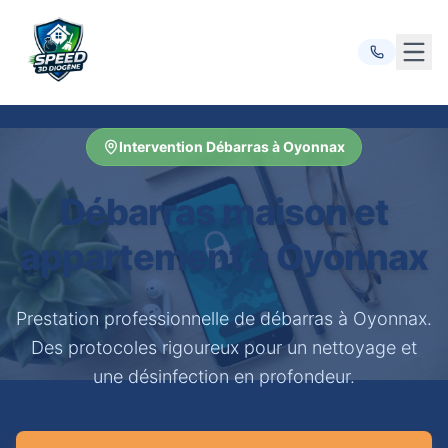
Ouvr
Intervention Débarras à Oyonnax
Débarras maison et
appartement à Oyonnax
Prestation professionnelle de débarras à Oyonnax.
Des protocoles rigoureux pour un nettoyage et
une désinfection en profondeur.