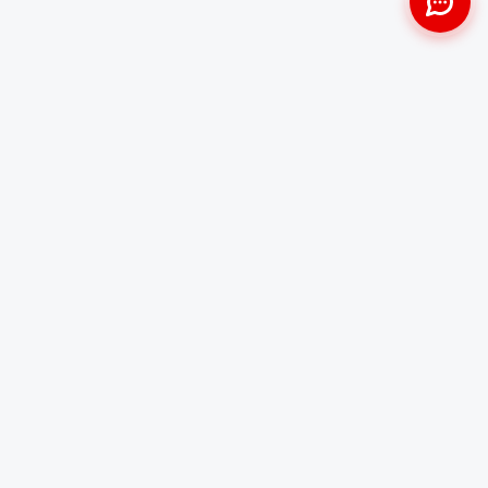
Approche Humaine
Certifiés par l'État
Sans jugement et discrète
Agréments Certibiocide &
DASRI
Intervention Rapide
Résultat Garanti
Disponibilité immédiate
Logement sain et restauré