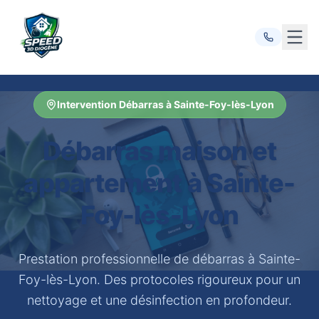
Ouvr
Intervention Débarras à Sainte-Foy-lès-Lyon
Débarras maison et
appartement à Sainte-
Foy-lès-Lyon
Prestation professionnelle de débarras à Sainte-
Foy-lès-Lyon. Des protocoles rigoureux pour un
nettoyage et une désinfection en profondeur.